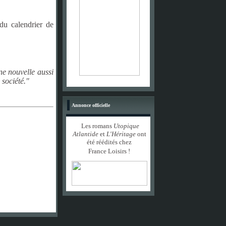
du calendrier de
e nouvelle aussi
 société."
Annonce officielle
Les romans
Utopique
Atlantide
et
L'Héritage
ont
été réédités chez
France Loisirs !