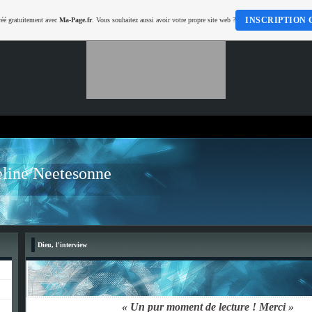
INSCRIPTION 
réé gratuitement avec
Ma-Page.fr
. Vous souhaitez aussi avoir votre propre site web ?
line Neetesonne
Dieu, l'interview
«
Un pur moment de lecture ! Merci
»