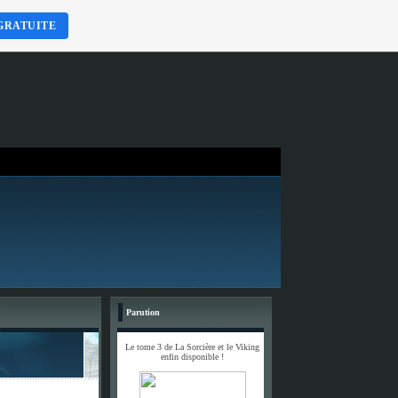
GRATUITE
Parution
Le tome 3 de La Sorcière et le Viking
enfin disponible !