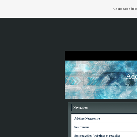
Ce site web a été c
Ade
Navigation
Adeline Neetesonne
Ses romans
Ses nouvelles (webzines et recueils)