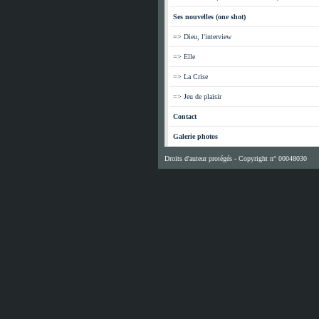
Ses nouvelles (one shot)
=> Dieu, l'interview
=> Elle
=> La Crise
=> Jeu de plaisir
Contact
Galerie photos
Droits d'auteur protégés - Copyright n° 00048030