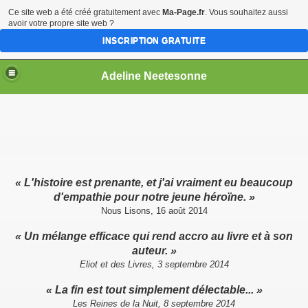
Ce site web a été créé gratuitement avec
Ma-Page.fr
. Vous souhaitez aussi
avoir votre propre site web ?
INSCRIPTION GRATUITE
Adeline Neetesonne
inture de Thor
«
L'histoire est prenante, et j'ai vraiment eu beaucoup
Corbeaux d'Odin
d'empathie pour notre jeune héroïne.
»
Nous Lisons, 16 août 2014
nteau de Freyja
«
Un mélange efficace qui rend accro au livre et à son
auteur.
»
Eliot et des Livres, 3 septembre 2014
y)
«
La fin est tout simplement délectable...
»
Les Reines de la Nuit, 8 septembre 2014
ue)